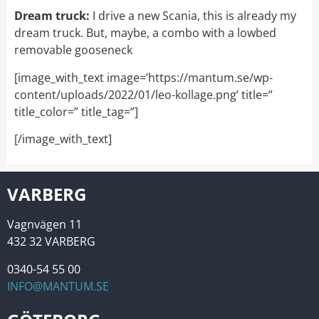
Dream truck:
I drive a new Scania, this is already my
dream truck. But, maybe, a combo with a lowbed
removable gooseneck
[image_with_text image=’https://mantum.se/wp-
content/uploads/2022/01/leo-kollage.png’ title=”
title_color=” title_tag=”]
[/image_with_text]
VARBERG
Vagnvägen 11
432 32 VARBERG
0340-54 55 00
INFO@MANTUM.SE