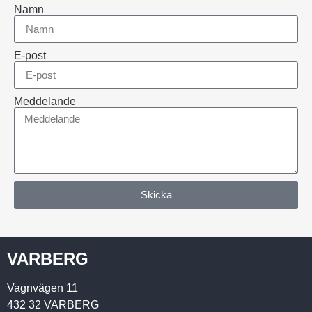
Namn
E-post
Meddelande
Skicka
VARBERG
Vagnvägen 11
432 32 VARBERG