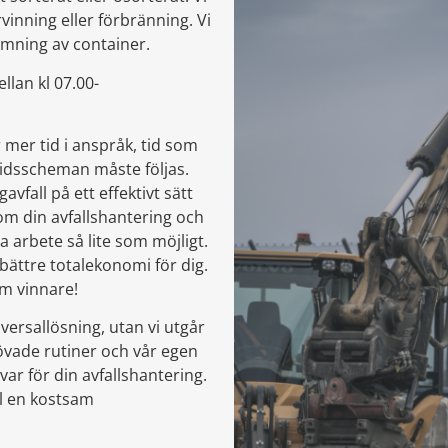
rvinning eller förbränning. Vi
ömning av container.
lan kl 07.00-
 mer tid i anspråk, tid som
tidsscheman måste följas.
avfall på ett effektivt sätt
om din avfallshantering och
a arbete så lite som möjligt.
bättre totalekonomi för dig.
om vinnare!
versallösning, utan vi utgår
rövade rutiner och vår egen
var för din avfallshantering.
ll en kostsam