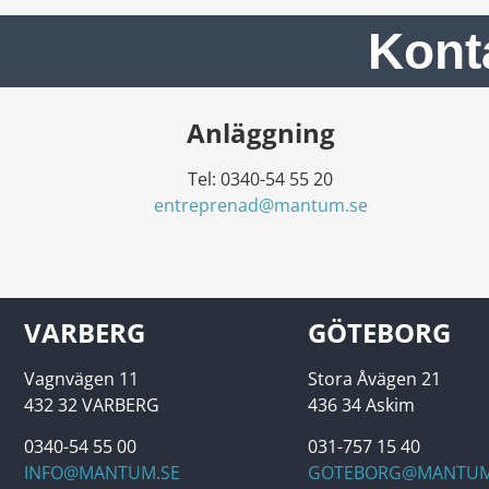
Kont
Anläggning
Tel: 0340-54 55 20
entreprenad@mantum.se
VARBERG
GÖTEBORG
Vagnvägen 11
Stora Åvägen 21
432 32 VARBERG
436 34 Askim
0340-54 55 00
031-757 15 40
INFO@MANTUM.SE
GOTEBORG@MANTUM