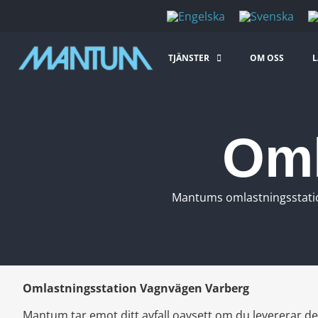
TJÄNSTER
OM OSS
L
Oml
Mantums omlastningsstation
Omlastningsstation Vagnvägen Varberg
Mantum tar emot ditt avfall oavsett om du levererar det 