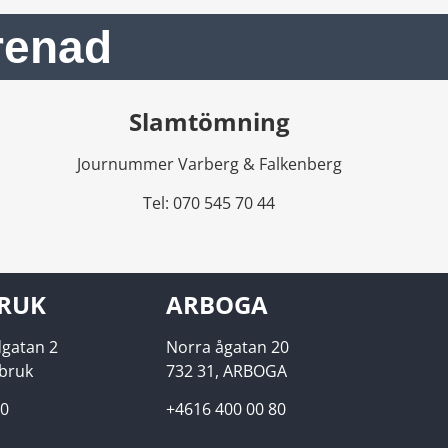
renad
Slamtömning
Journummer Varberg & Falkenberg
Tel: 070 545 70 44
RUK
ARBOGA
gatan 2
Norra ågatan 20
ebruk
732 31, ARBOGA
00
+4616 400 00 80