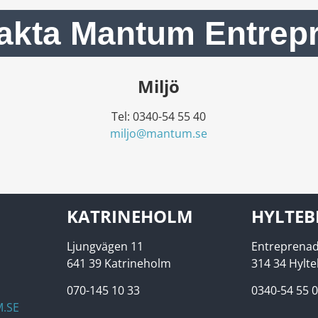
akta Mantum Entrep
Miljö
Tel: 0340-54 55 40
miljo@mantum.se
KATRINEHOLM
HYLTEB
Ljungvägen 11
Entreprenad
641 39 Katrineholm
314 34 Hylt
070-145 10 33
0340-54 55 
.SE