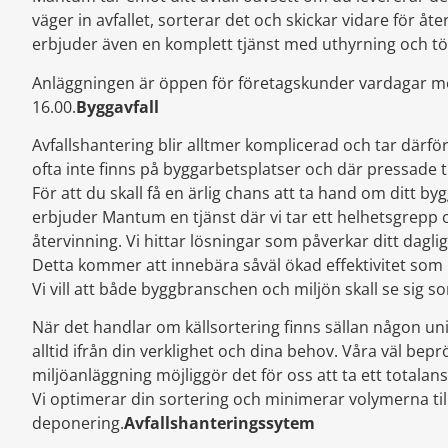
väger in avfallet, sorterar det och skickar vidare för åte
erbjuder även en komplett tjänst med uthyrning och t
Anläggningen är öppen för företagskunder vardagar mel
16.00.
Byggavfall
Avfallshantering blir alltmer komplicerad och tar därför
ofta inte finns på byggarbetsplatser och där pressade 
För att du skall få en ärlig chans att ta hand om ditt bygg
erbjuder Mantum en tjänst där vi tar ett helhetsgrepp 
återvinning. Vi hittar lösningar som påverkar ditt daglig
Detta kommer att innebära såväl ökad effektivitet som 
Vi vill att både byggbranschen och miljön skall se sig s
När det handlar om källsortering finns sällan någon uni
alltid ifrån din verklighet och dina behov. Våra väl bep
miljöanläggning möjliggör det för oss att ta ett totalans
Vi optimerar din sortering och minimerar volymerna ti
deponering.
Avfallshanteringssytem