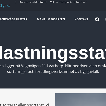
Koncernen Mantum
Vill du transportera för oss?
ANDSVÄGSPILOTER
MANTUM GOGREEN
KONTAKT
astningssta
 ligger på Vagnvägen 11 i Varberg. Här bedriver vi en om
sorterings- och förädlingsverksamhet av byggavfall.
sorterat eller osorterat. Vi