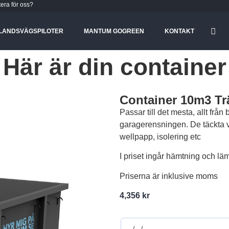
tera för oss?
LANDSVÄGSPILOTER
MANTUM GOGREEN
KONTAKT
Här är din container
Container 10m3 Trä
Passar till det mesta, allt från b
garagerensningen. De täckta va
wellpapp, isolering etc
I priset ingår hämtning och lä
Priserna är inklusive moms
4,356
kr