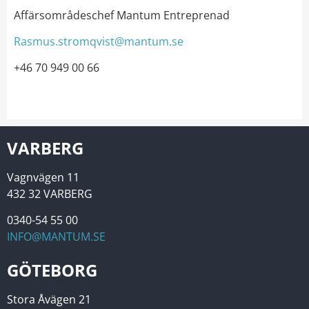
Affärsområdeschef Mantum Entreprenad
Rasmus.stromqvist@mantum.se
+46 70 949 00 66
VARBERG
Vagnvägen 11
432 32 VARBERG
0340-54 55 00
INFO@MANTUM.SE
GÖTEBORG
Stora Åvägen 21